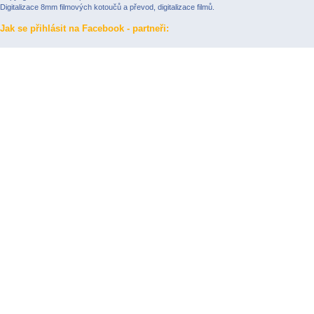
Digitalizace 8mm filmových kotoučů
a převod, digitalizace filmů.
Jak se přihlásit na Facebook - partneři: