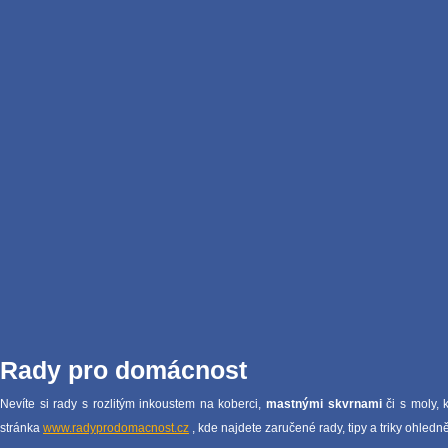
Rady pro domácnost
Nevíte si rady s rozlitým inkoustem na koberci,
mastnými skvrnami
či s moly, 
stránka
www.radyprodomacnost.cz
, kde najdete zaručené rady, tipy a triky ohled