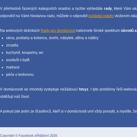
V přehledně řazených kategoriích snadno a rychle vyhledáte
rady
, které Vám uk
odpověď na Vámi hledanou radu, můžete o odpověď
požádat ostatní
vložením otáz
Na webových stránkách
Rady pro domácnost
naleznete široké spektrum
návodů a 
okna, podlahy a koberce, dveře, nábytek, stěny a nátěry
zrcadla
kuchyně, koupelny, wc
ovzduší v bytě
matrace
péče o knihovnu
V domácnosti se mnohdy vyskytuje nežádoucí
hmyz
. I tyto problémy řeší webov
obtěžují náš život.
A pokud jste jedni ze šťastlivců, kteří si v domácnosti umí vždy poradit, a myslíte,
Copyright ©
Facebook přihlášení
2026